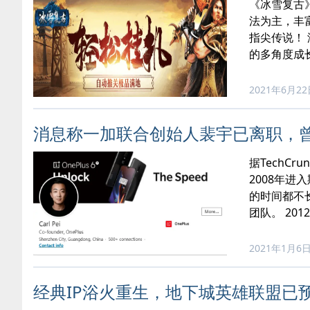
《冰雪复古
法为主，丰
指尖传说！
的多角度成
2021年6月2
消息称一加联合创始人裴宇已离职，曾
据TechC
2008年
的时间都不
团队。 201
2021年1月6
经典IP浴火重生，地下城英雄联盟已