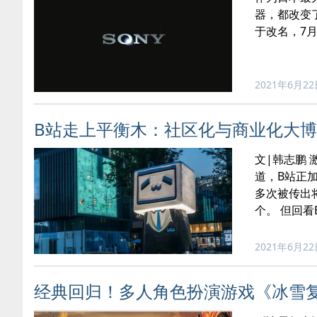
器，都改变
于改名，7
2021年6月2
B站走上平衡木：社区化与商业化大
文|韩志鹏
道，B站正加
多次被传出
个。 但回
2021年6月2
经典回归！多人角色扮演游戏《冰雪复